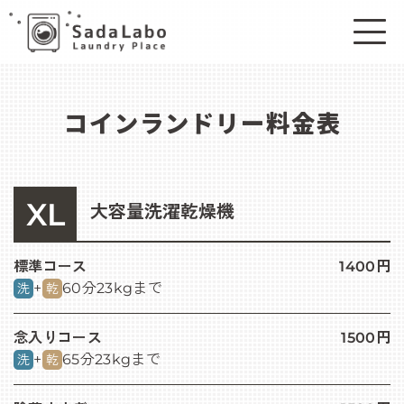
コインランドリー料金表
XL
大容量洗濯乾燥機
標準コース
1400円
+
60分
23kgまで
洗
乾
念入りコース
1500円
+
65分
23kgまで
洗
乾