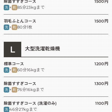
除菌すすぎコース
1500円
+
85分
23kgまで
洗
乾
羽毛ふとんコース
1500円
+
80分
1枚
洗
乾
L
大型洗濯乾燥機
標準コース
1200円
+
60分
16kgまで
洗
乾
除菌すすぎコース
1300円
+
76分
16kgまで
洗
乾
除菌すすぎコース (洗濯のみ)
1100円
46分
27kgまで
洗