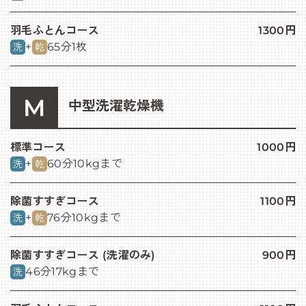
羽毛ふとんコース
1300円
+
65分
1枚
洗
乾
M
中型洗濯乾燥機
標準コース
1000円
+
60分
10kgまで
洗
乾
除菌すすぎコース
1100円
+
76分
10kgまで
洗
乾
除菌すすぎコース (洗濯のみ)
900円
46分
17kgまで
洗